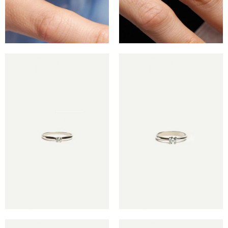
€
€
€
€