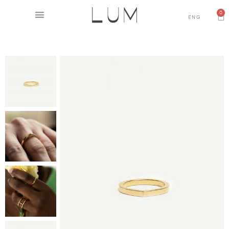
0
ENG