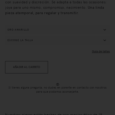
con suavidad y discreción.
Se adapta a todas las ocasiones:
joya para uno mismo, compromiso, nacimiento.
Una linda
pieza atemporal, para regalar y transmitir.
Guía de tallas
AÑADIR AL CARRITO
Si tienes alguna pregunta, no dudes en ponerte en contacto con nosotros
para que podamos aconsejarte.
Nuestras piezas están hechas de oro macizo ético de 18