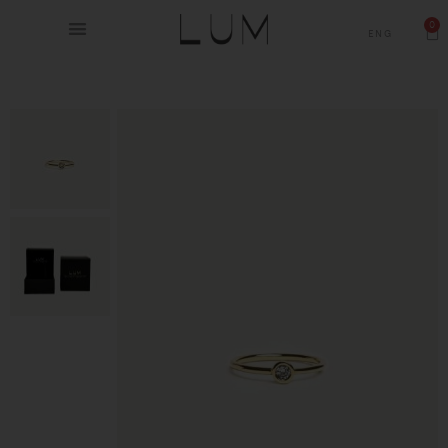
0
ENG