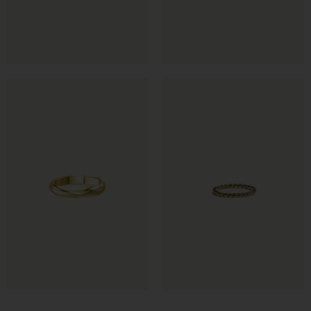
€
€
€
€