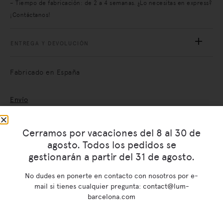
– Tiempo de fabricación: de 2 a 4 semanas. ¿Lo necesitas en express?
¡Contáctanos!
ENTREGA Y DEVOLUCIÓN
Fabricado en España
Envío
Pago seguro
Cerramos por vacaciones del 8 al 30 de
agosto. Todos los pedidos se
gestionarán a partir del 31 de agosto.
Productos relacionados
No dudes en ponerte en contacto con nosotros por e-
mail si tienes cualquier pregunta:
contact@lum-
barcelona.com