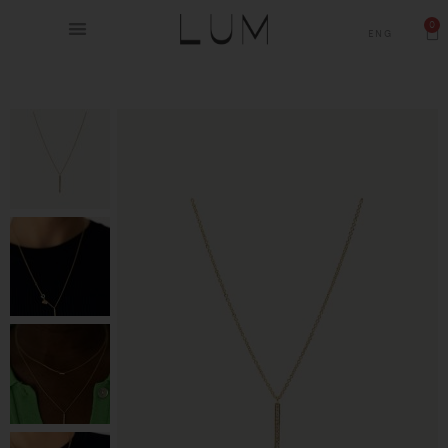
0
ENG