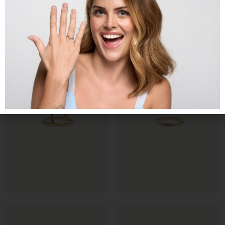
€
€
€
€