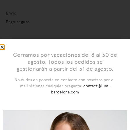
Envío
Pago seguro
Productos relacionados
Cerramos por vacaciones del 8 al 30 de
agosto. Todos los pedidos se
gestionarán a partir del 31 de agosto.
No dudes en ponerte en contacto con nosotros por e-
mail si tienes cualquier pregunta:
contact@lum-
barcelona.com