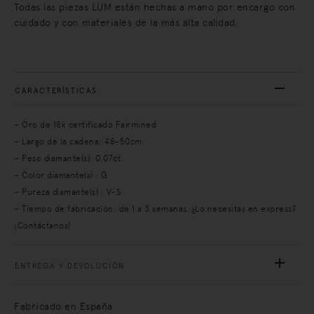
Todas las piezas LUM están hechas a mano por encargo con
cuidado y con materiales de la más alta calidad.
CARACTERÍSTICAS
– Oro de 18k certificado Fairmined
– Largo de la cadena: 48-50cm
– Peso diamante(s): 0,07ct
– Color diamante(s) : G
– Pureza diamante(s) : V-S
– Tiempo de fabricación: de 1 a 3 semanas. ¿Lo necesitas en express?
¡Contáctanos!
ENTREGA Y DEVOLUCIÓN
Fabricado en España