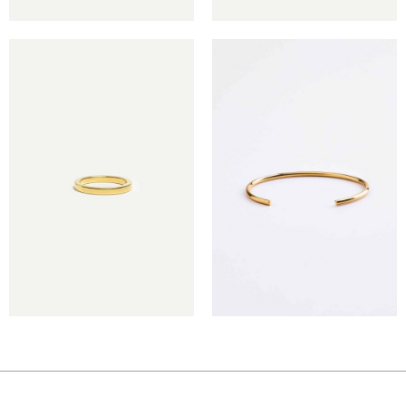
€
€
€
€