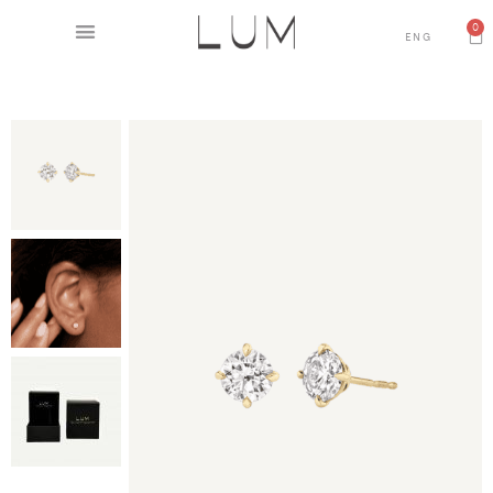
0
ENG