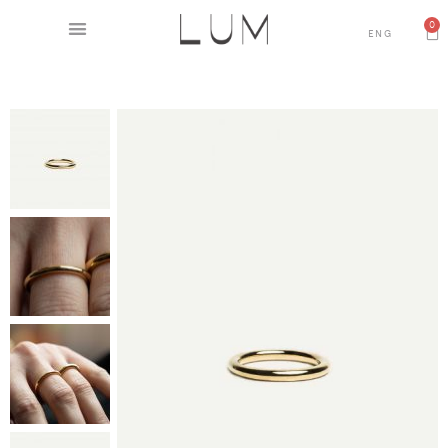
0
ENG