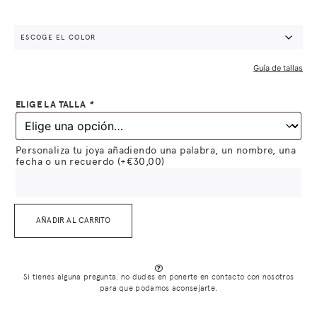
Guía de tallas
ELIGE LA TALLA
*
Personaliza tu joya añadiendo una palabra, un nombre, una
fecha o un recuerdo
(+
€
30,00
)
AÑADIR AL CARRITO
Si tienes alguna pregunta, no dudes en ponerte en contacto con nosotros
para que podamos aconsejarte.