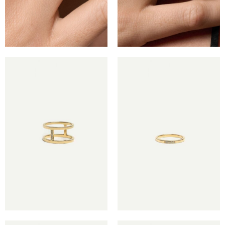
€
€
€
€
€