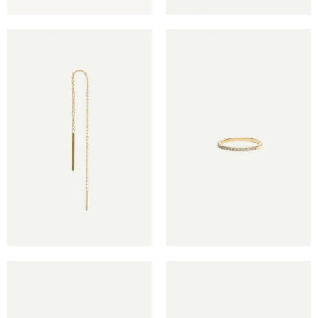
€
€
€
€