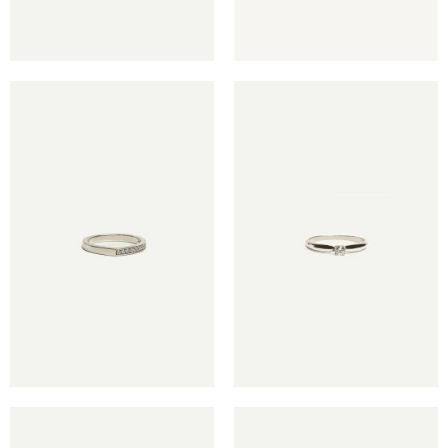
€
€
€
€
€