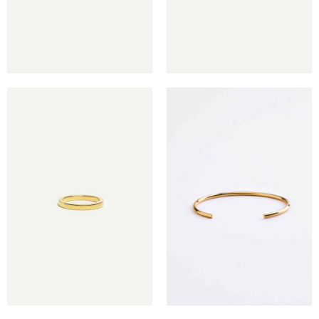
€
€
€
€